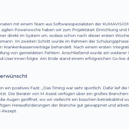
aten mit einem Team aus Softwarespezialisten der KUMAVISION
, agilen Powerwoche haben wir zum Projektstart Einrichtung und 
mer direkt im System um, sodass schon nach dieser ersten Woche
lzemann. Im zweiten Schritt wurde im Rahmen der Schulungsphase
n Krankenkassenverträge behandelt. Nach einem ersten Integrati
ng von gemeldeten Fehlern. Anschließend wurde ein weiterer Inte
d-User:innen folgte. Am Ende stand einem erfolgreichen Go-live
 erwünscht
n positives Fazit: „Das Timing war sehr sportlich. Dafür lief die
zt. Die Berater von M Assist verfügen über ein großes Branch
die Augen geöffnet, wo wir vielleicht ein bisschen betriebsblind
künftigen Herausforderungen der Branche gut gewappnet und arbeit
-Rezept.