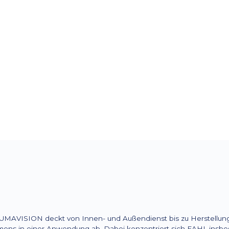
Spezialgebiet
Weltweiter Hilfsmittelspezialist
Tracheotomie, Laryngektomie 
s
MAVISION deckt von Innen- und Außendienst bis zu Herstellung u
ens in einer Anwendung ab. Dabei konzentriert sich FAHL insbe