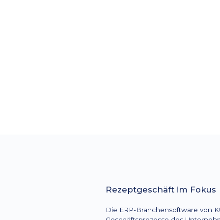
Firmensitz
Köln
Markt
International
Rezeptgeschäft im Foku
Die ERP-Branchensoftware von KU
Geschäftsprozesse des Unternehm