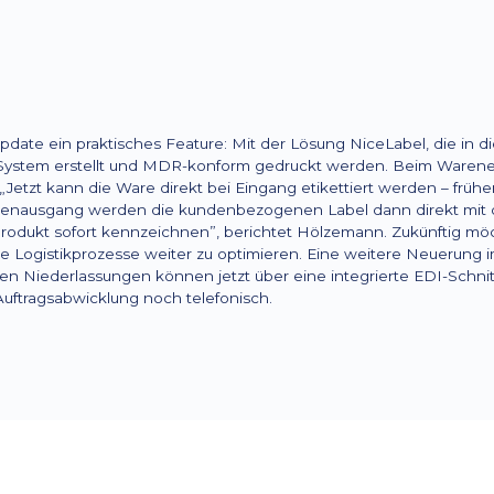
pdate ein praktisches Feature: Mit der Lösung NiceLabel, die in die 
 System erstellt und MDR-konform gedruckt werden. Beim Warene
 „Jetzt kann die Ware direkt bei Eingang etikettiert werden – früh
renausgang werden die kundenbezogenen Label dann direkt mit de
rodukt sofort kennzeichnen”, berichtet Hölzemann. Zukünftig m
ie Logistikprozesse weiter zu optimieren. Eine weitere Neuerung
n Niederlassungen können jetzt über eine integrierte EDI-Schnit
 Auftragsabwicklung noch telefonisch.