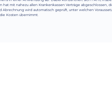
 hat mit nahezu allen Krankenkassen Verträge abgeschlossen, di
und Abrechnung wird automatisch geprüft, unter welchen Vorausse
 die Kosten übernimmt.
Mobil im Einsatz
Weiterhin wurde die Branchenlösung an eine 
KUMAVISION Partnerunternehmen M Assist ent
alle Daten schnell hinterlegt oder abgerufen 
Außendienst online oder offline in der Klinik, 
den Patienten zu Hause im Einsatz ist. „Unser 
einen aktuellen Stand zur Lieferhistorie und