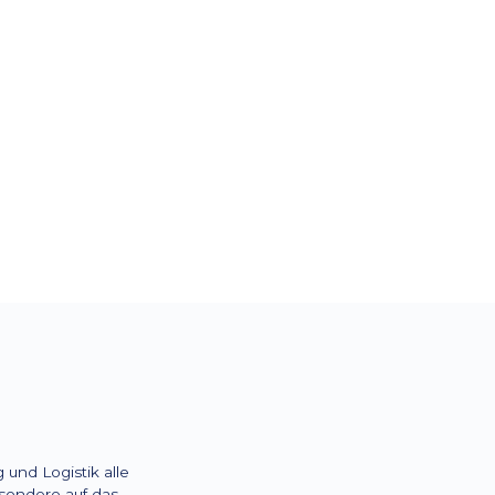
 in den Bereichen
und Beatmung
nd Logistik alle
sondere auf das