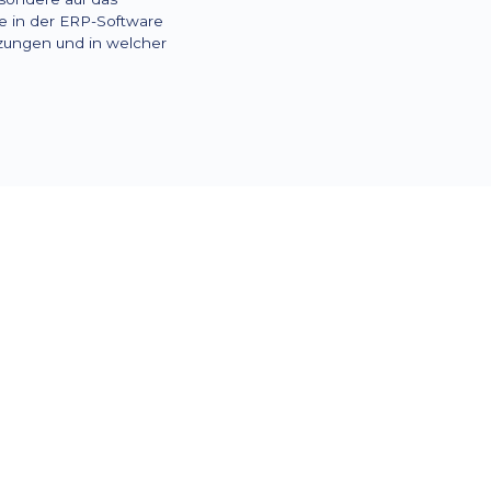
e in der ERP-Software
tzungen und in welcher
mobile App gekoppelt, die das
wickelt hat. Mit dieser können
werden – ganz gleich, ob der
einer Pflegeeinrichtung oder bei
Außendienst hat hier jederzeit
 kann nach dem Besuch den