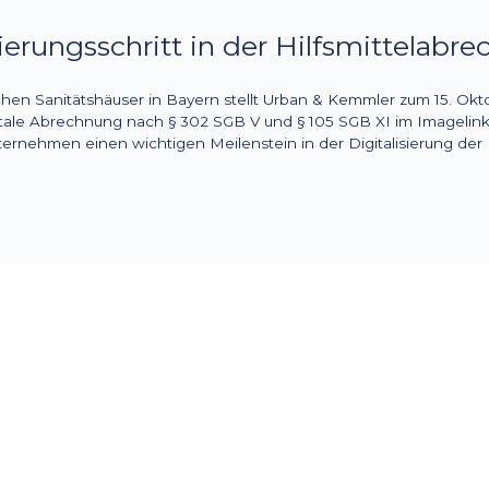
sierungsschritt in der Hilfsmittelabr
ischen Sanitätshäuser in Bayern stellt Urban & Kemmler zum 15. O
gitale Abrechnung nach § 302 SGB V und § 105 SGB XI im Imagelin
ernehmen einen wichtigen Meilenstein in der Digitalisierung der 
Vom analogen Papierproz
Workflow